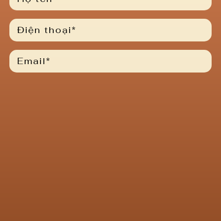
Please
leave
this
field
empty.