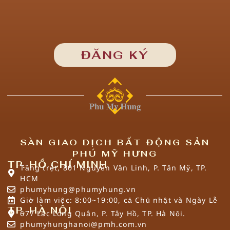
SÀN GIAO DỊCH BẤT ĐỘNG SẢN
PHÚ MỸ HƯNG
TP. HỒ CHÍ MINH
Tầng trệt, 801 Nguyễn Văn Linh, P. Tân Mỹ, TP.
HCM
phumyhung@phumyhung.vn
Giờ làm việc: 8:00~19:00, cả Chủ nhật và Ngày Lễ
TP. HÀ NỘI
677 Lạc Long Quân, P. Tây Hồ, TP. Hà Nội.
phumyhunghanoi@pmh.com.vn