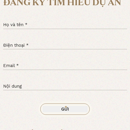
ĐĂNG KÝ TÌM HIỂU DỰ ÁN
Họ và tên *
Điện thoại *
Email *
Nội dung