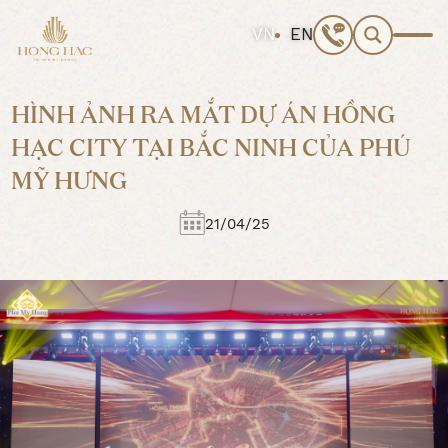
T
VN
EN
ì
m
k
i
HÌNH ẢNH RA MẮT DỰ ÁN HỒNG
ế
HẠC CITY TẠI BẮC NINH CỦA PHÚ
m
c
MỸ HƯNG
h
o
21/04/25
: