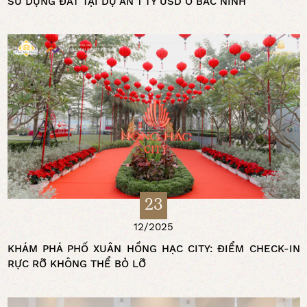
SỬ DỤNG ĐẤT TẠI DỰ ÁN 1 TỶ USD Ở BẮC NINH
23
12/2025
KHÁM PHÁ PHỐ XUÂN HỒNG HẠC CITY: ĐIỂM CHECK-IN
RỰC RỠ KHÔNG THỂ BỎ LỠ