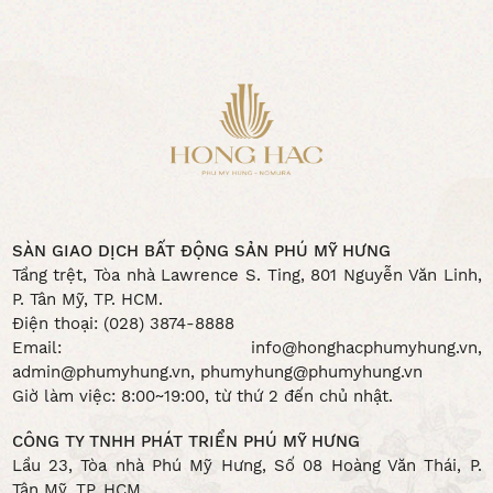
SÀN GIAO DỊCH BẤT ĐỘNG SẢN PHÚ MỸ HƯNG
Tầng trệt, Tòa nhà Lawrence S. Ting, 801 Nguyễn Văn Linh,
P. Tân Mỹ, TP. HCM.
Điện thoại: (028) 3874-8888
Email: info@honghacphumyhung.vn,
admin@phumyhung.vn,
phumyhung@phumyhung.vn
Giờ làm việc: 8:00~19:00, từ thứ 2 đến chủ nhật.
CÔNG TY TNHH PHÁT TRIỂN PHÚ MỸ HƯNG
Lầu 23, Tòa nhà Phú Mỹ Hưng, Số 08 Hoàng Văn Thái, P.
Tân Mỹ, TP. HCM.