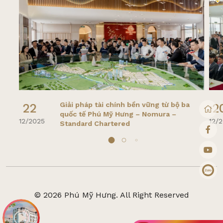
Giải pháp tài chính bền vững từ bộ ba
22
2
quốc tế Phú Mỹ Hưng – Nomura –
12/2025
12/
Standard Chartered
© 2026 Phú Mỹ Hưng. All Right Reserved