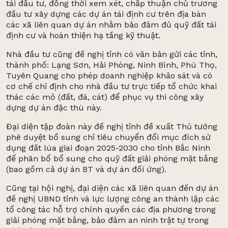
tái đầu tư, đồng thời xem xét, chấp thuận chủ trương
đầu tư xây dựng các dự án tái định cư trên địa bàn
các xã liên quan dự án nhằm bảo đảm đủ quỹ đất tái
định cư và hoàn thiện hạ tầng kỹ thuật.
Nhà đầu tư cũng đề nghị tỉnh có văn bản gửi các tỉnh,
thành phố: Lạng Sơn, Hải Phòng, Ninh Bình, Phú Thọ,
Tuyên Quang cho phép doanh nghiệp khảo sát và có
cơ chế chỉ định cho nhà đầu tư trực tiếp tổ chức khai
thác các mỏ (đất, đá, cát) để phục vụ thi công xây
dựng dự án đặc thù này.
Đại diện tập đoàn này đề nghị tỉnh đề xuất Thủ tướng
phê duyệt bổ sung chỉ tiêu chuyển đổi mục đích sử
dụng đất lúa giai đoạn 2025-2030 cho tỉnh Bắc Ninh
để phân bổ bổ sung cho quỹ đất giải phóng mặt bằng
(bao gồm cả dự án BT và dự án đối ứng).
Cũng tại hội nghị, đại diện các xã liên quan đến dự án
đề nghị UBND tỉnh và lực lượng công an thành lập các
tổ công tác hỗ trợ chính quyền các địa phương trong
giải phóng mặt bằng, bảo đảm an ninh trật tự trong