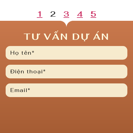
1
2
3
4
5
TƯ VẤN DỰ ÁN
Please
leave
this
field
empty.