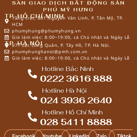
SÀN GIAO DỊCH BẤT ĐỘNG SẢN
PHÚ MỸ HƯNG
TP. HỒ CHÍ MINH
Tầng trệt, 801 Nguyễn Văn Linh, P. Tân Mỹ, TP.
HCM
phumyhung@phumyhung.vn
Giờ làm việc: 8:00~19:00, cả Chủ nhật và Ngày Lễ
TP. HÀ NỘI
677 Lạc Long Quân, P. Tây Hồ, TP. Hà Nội.
phumyhunghanoi@pmh.com.vn
Giờ làm việc: 8:00~19:00, cả Chủ nhật và Ngày Lễ
Hotline Bắc Ninh
0222 3616 888
Hotline Hà Nội
024 3936 2640
Hotline Hồ Chí Minh
028 5411 8888
Facebook
Youtube
LinkedIn
Zalo
Tiktok